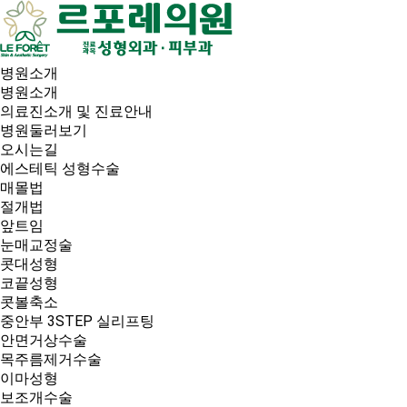
병원소개
병원소개
의료진소개 및 진료안내
병원둘러보기
오시는길
에스테틱 성형수술
매몰법
절개법
앞트임
눈매교정술
콧대성형
코끝성형
콧볼축소
중안부 3STEP 실리프팅
안면거상수술
목주름제거수술
이마성형
보조개수술