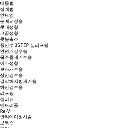
매몰법
절개법
앞트임
눈매교정술
콧대성형
코끝성형
콧볼축소
중안부 3STEP 실리프팅
안면거상수술
목주름제거수술
이마성형
보조개수술
상안검수술
결막하지방제거술
하안검수술
리프팅
셀리뉴
텐트리플
Re-V
안티에이징시술
보톡스