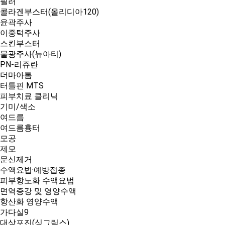
필러
콜라겐부스터(올리디아120)
윤곽주사
이중턱주사
스킨부스터
물광주사(뉴아티)
PN-리쥬란
더마아톰
터틀핀 MTS
피부치료 클리닉
기미/색소
여드름
여드름흉터
모공
제모
문신제거
수액요법·예방접종
피부항노화 수액요법
면역증강 및 영양수액
항산화 영양수액
가다실9
대상포진(싱그릭스)