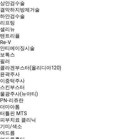
상안검수술
결막하지방제거술
하안검수술
리프팅
셀리뉴
텐트리플
Re-V
안티에이징시술
보톡스
필러
콜라겐부스터(올리디아120)
윤곽주사
이중턱주사
스킨부스터
물광주사(뉴아티)
PN-리쥬란
더마아톰
터틀핀 MTS
피부치료 클리닉
기미/색소
여드름