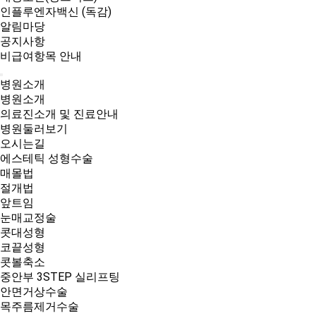
인플루엔자백신 (독감)
알림마당
공지사항
비급여항목 안내
병원소개
병원소개
의료진소개 및 진료안내
병원둘러보기
오시는길
에스테틱 성형수술
매몰법
절개법
앞트임
눈매교정술
콧대성형
코끝성형
콧볼축소
중안부 3STEP 실리프팅
안면거상수술
목주름제거수술