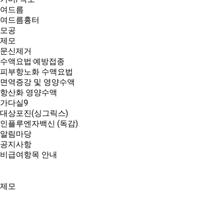
여드름
여드름흉터
모공
제모
문신제거
수액요법·예방접종
피부항노화 수액요법
면역증강 및 영양수액
항산화 영양수액
가다실9
대상포진(싱그릭스)
인플루엔자백신 (독감)
알림마당
공지사항
비급여항목 안내
제모