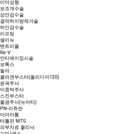
이마성형
보조개수술
상안검수술
결막하지방제거술
하안검수술
리프팅
셀리뉴
텐트리플
Re-V
안티에이징시술
보톡스
필러
콜라겐부스터(올리디아120)
윤곽주사
이중턱주사
스킨부스터
물광주사(뉴아티)
PN-리쥬란
더마아톰
터틀핀 MTS
피부치료 클리닉
기미/색소