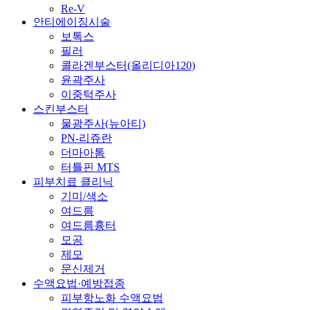
Re-V
안티에이징시술
보톡스
필러
콜라겐부스터(올리디아120)
윤곽주사
이중턱주사
스킨부스터
물광주사(뉴아티)
PN-리쥬란
더마아톰
터틀핀 MTS
피부치료 클리닉
기미/색소
여드름
여드름흉터
모공
제모
문신제거
수액요법·예방접종
피부항노화 수액요법