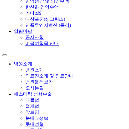
면역증강 및 영양수액
항산화 영양수액
가다실9
대상포진(싱그릭스)
인플루엔자백신 (독감)
알림마당
공지사항
비급여항목 안내
병원소개
병원소개
의료진소개 및 진료안내
병원둘러보기
오시는길
에스테틱 성형수술
매몰법
절개법
앞트임
눈매교정술
콧대성형