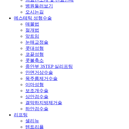
병원둘러보기
오시는길
에스테틱 성형수술
매몰법
절개법
앞트임
눈매교정술
콧대성형
코끝성형
콧볼축소
중안부 3STEP 실리프팅
안면거상수술
목주름제거수술
이마성형
보조개수술
상안검수술
결막하지방제거술
하안검수술
리프팅
셀리뉴
텐트리플