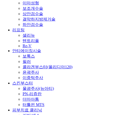
이마성형
보조개수술
상안검수술
결막하지방제거술
하안검수술
리프팅
셀리뉴
텐트리플
Re-V
안티에이징시술
보톡스
필러
콜라겐부스터(올리디아120)
윤곽주사
이중턱주사
스킨부스터
물광주사(뉴아티)
PN-리쥬란
더마아톰
터틀핀 MTS
피부치료 클리닉