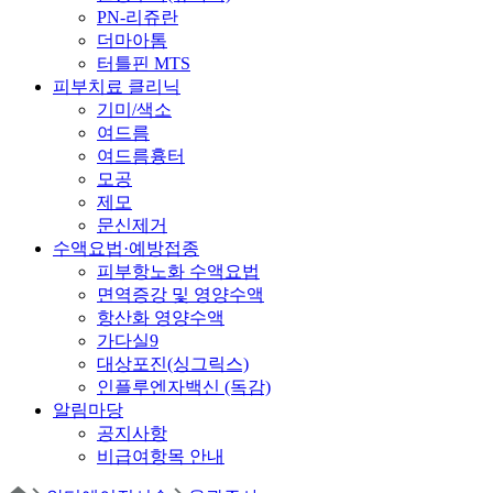
PN-리쥬란
더마아톰
터틀핀 MTS
피부치료 클리닉
기미/색소
여드름
여드름흉터
모공
제모
문신제거
수액요법·예방접종
피부항노화 수액요법
면역증강 및 영양수액
항산화 영양수액
가다실9
대상포진(싱그릭스)
인플루엔자백신 (독감)
알림마당
공지사항
비급여항목 안내