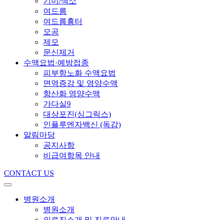
기미/색소
여드름
여드름흉터
모공
제모
문신제거
수액요법·예방접종
피부항노화 수액요법
면역증강 및 영양수액
항산화 영양수액
가다실9
대상포진(싱그릭스)
인플루엔자백신 (독감)
알림마당
공지사항
비급여항목 안내
CONTACT US
병원소개
병원소개
의료진소개 및 진료안내