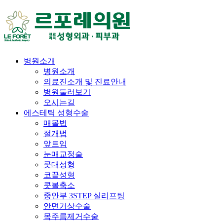
병원소개
병원소개
의료진소개 및 진료안내
병원둘러보기
오시는길
에스테틱 성형수술
매몰법
절개법
앞트임
눈매교정술
콧대성형
코끝성형
콧볼축소
중안부 3STEP 실리프팅
안면거상수술
목주름제거수술