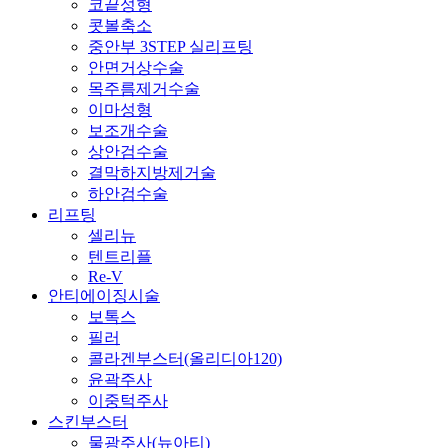
코끝성형
콧볼축소
중안부 3STEP 실리프팅
안면거상수술
목주름제거수술
이마성형
보조개수술
상안검수술
결막하지방제거술
하안검수술
리프팅
셀리뉴
텐트리플
Re-V
안티에이징시술
보톡스
필러
콜라겐부스터(올리디아120)
윤곽주사
이중턱주사
스킨부스터
물광주사(뉴아티)