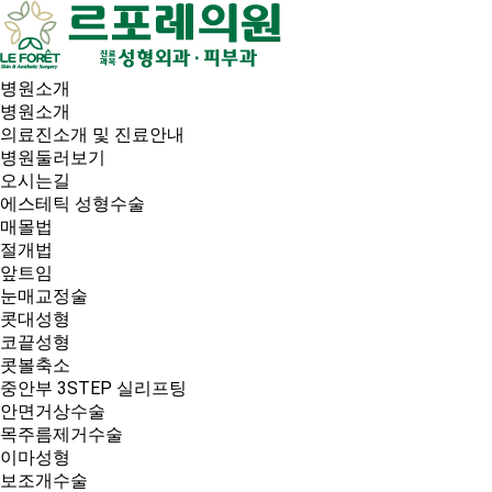
병원소개
병원소개
의료진소개 및 진료안내
병원둘러보기
오시는길
에스테틱 성형수술
매몰법
절개법
앞트임
눈매교정술
콧대성형
코끝성형
콧볼축소
중안부 3STEP 실리프팅
안면거상수술
목주름제거수술
이마성형
보조개수술