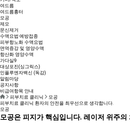
여드름
여드름흉터
모공
제모
문신제거
수액요법·예방접종
피부항노화 수액요법
면역증강 및 영양수액
항산화 영양수액
가다실9
대상포진(싱그릭스)
인플루엔자백신 (독감)
알림마당
공지사항
비급여항목 안내
피부치료 클리닉
모공
피부치료 클리닉
환자의 안전을 최우선으로 생각합니다.
모공
모공은 피지가 핵심입니다. 레이저 위주의