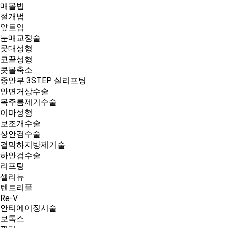
매몰법
절개법
앞트임
눈매교정술
콧대성형
코끝성형
콧볼축소
중안부 3STEP 실리프팅
안면거상수술
목주름제거수술
이마성형
보조개수술
상안검수술
결막하지방제거술
하안검수술
리프팅
셀리뉴
텐트리플
Re-V
안티에이징시술
보톡스