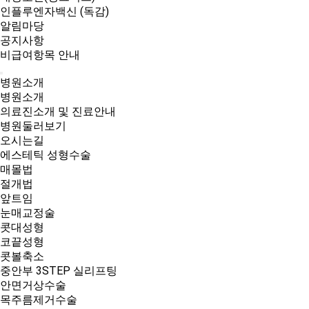
인플루엔자백신 (독감)
알림마당
공지사항
비급여항목 안내
병원소개
병원소개
의료진소개 및 진료안내
병원둘러보기
오시는길
에스테틱 성형수술
매몰법
절개법
앞트임
눈매교정술
콧대성형
코끝성형
콧볼축소
중안부 3STEP 실리프팅
안면거상수술
목주름제거수술