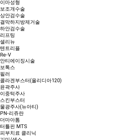
이마성형
보조개수술
상안검수술
결막하지방제거술
하안검수술
리프팅
셀리뉴
텐트리플
Re-V
안티에이징시술
보톡스
필러
콜라겐부스터(올리디아120)
윤곽주사
이중턱주사
스킨부스터
물광주사(뉴아티)
PN-리쥬란
더마아톰
터틀핀 MTS
피부치료 클리닉
기미/색소