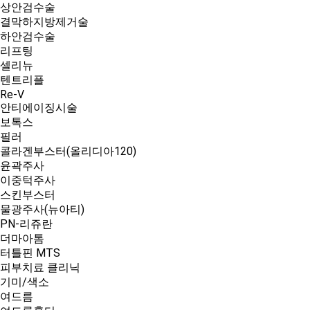
상안검수술
결막하지방제거술
하안검수술
리프팅
셀리뉴
텐트리플
Re-V
안티에이징시술
보톡스
필러
콜라겐부스터(올리디아120)
윤곽주사
이중턱주사
스킨부스터
물광주사(뉴아티)
PN-리쥬란
더마아톰
터틀핀 MTS
피부치료 클리닉
기미/색소
여드름