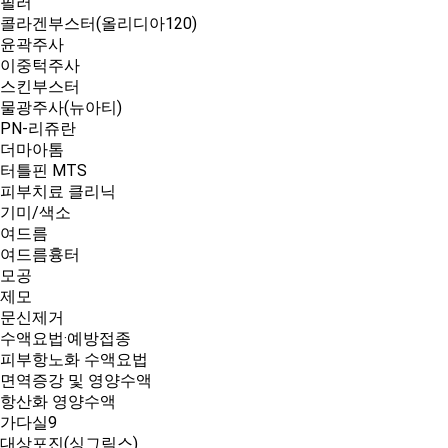
필러
콜라겐부스터(올리디아120)
윤곽주사
이중턱주사
스킨부스터
물광주사(뉴아티)
PN-리쥬란
더마아톰
터틀핀 MTS
피부치료 클리닉
기미/색소
여드름
여드름흉터
모공
제모
문신제거
수액요법·예방접종
피부항노화 수액요법
면역증강 및 영양수액
항산화 영양수액
가다실9
대상포진(싱그릭스)