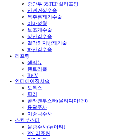
중안부 3STEP 실리프팅
안면거상수술
목주름제거수술
이마성형
보조개수술
상안검수술
결막하지방제거술
하안검수술
리프팅
셀리뉴
텐트리플
Re-V
안티에이징시술
보톡스
필러
콜라겐부스터(올리디아120)
윤곽주사
이중턱주사
스킨부스터
물광주사(뉴아티)
PN-리쥬란