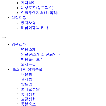
가다실9
대상포진(싱그릭스)
인플루엔자백신 (독감)
알림마당
공지사항
비급여항목 안내
병원소개
병원소개
의료진소개 및 진료안내
병원둘러보기
오시는길
에스테틱 성형수술
매몰법
절개법
앞트임
눈매교정술
콧대성형
코끝성형
콧볼축소