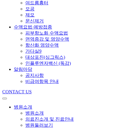
여드름흉터
모공
제모
문신제거
수액요법·예방접종
피부항노화 수액요법
면역증강 및 영양수액
항산화 영양수액
가다실9
대상포진(싱그릭스)
인플루엔자백신 (독감)
알림마당
공지사항
비급여항목 안내
CONTACT US
병원소개
병원소개
의료진소개 및 진료안내
병원둘러보기