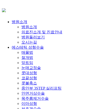
병원소개
병원소개
의료진소개 및 진료안내
병원둘러보기
오시는길
에스테틱 성형수술
매몰법
절개법
앞트임
눈매교정술
콧대성형
코끝성형
콧볼축소
중안부 3STEP 실리프팅
안면거상수술
목주름제거수술
이마성형
보조개수술