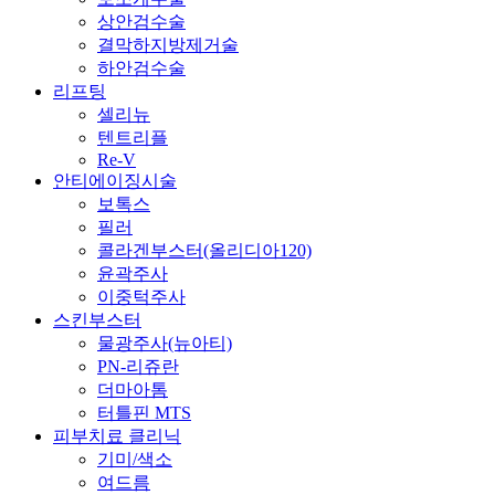
상안검수술
결막하지방제거술
하안검수술
리프팅
셀리뉴
텐트리플
Re-V
안티에이징시술
보톡스
필러
콜라겐부스터(올리디아120)
윤곽주사
이중턱주사
스킨부스터
물광주사(뉴아티)
PN-리쥬란
더마아톰
터틀핀 MTS
피부치료 클리닉
기미/색소
여드름