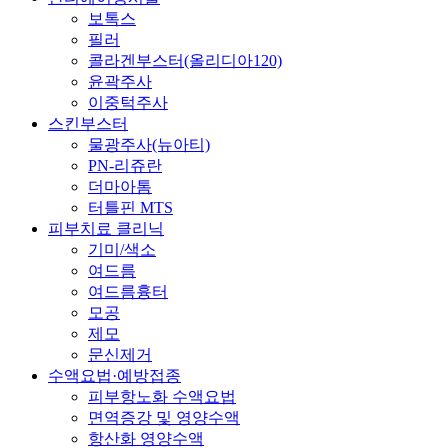
보톡스
필러
콜라겐부스터(올리디아120)
윤곽주사
이중턱주사
스킨부스터
물광주사(뉴아티)
PN-리쥬란
더마아톰
터틀핀 MTS
피부치료 클리닉
기미/색소
여드름
여드름흉터
모공
제모
문신제거
수액요법·예방접종
피부항노화 수액요법
면역증강 및 영양수액
항산화 영양수액