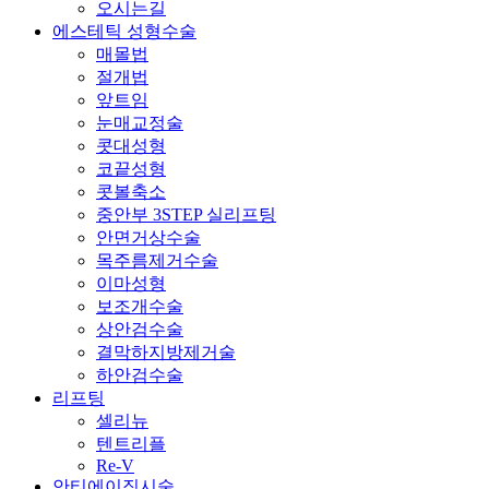
오시는길
에스테틱 성형수술
매몰법
절개법
앞트임
눈매교정술
콧대성형
코끝성형
콧볼축소
중안부 3STEP 실리프팅
안면거상수술
목주름제거수술
이마성형
보조개수술
상안검수술
결막하지방제거술
하안검수술
리프팅
셀리뉴
텐트리플
Re-V
안티에이징시술