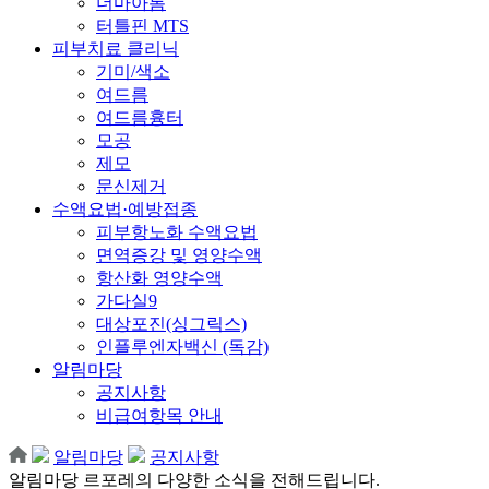
더마아톰
터틀핀 MTS
피부치료 클리닉
기미/색소
여드름
여드름흉터
모공
제모
문신제거
수액요법·예방접종
피부항노화 수액요법
면역증강 및 영양수액
항산화 영양수액
가다실9
대상포진(싱그릭스)
인플루엔자백신 (독감)
알림마당
공지사항
비급여항목 안내
알림마당
공지사항
알림마당
르포레의 다양한 소식을 전해드립니다.